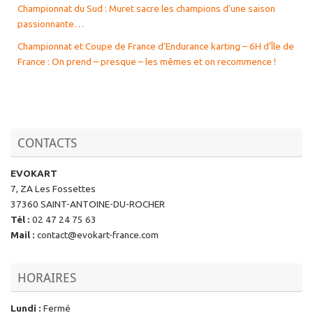
Championnat du Sud : Muret sacre les champions d’une saison
passionnante…
Championnat et Coupe de France d’Endurance karting – 6H d’Île de
France : On prend – presque – les mêmes et on recommence !
CONTACTS
EVOKART
7, ZA Les Fossettes
37360 SAINT-ANTOINE-DU-ROCHER
Tél
:
02 47 24 75 63
Mail
:
contact@evokart-france.com
HORAIRES
Lundi
:
Fermé