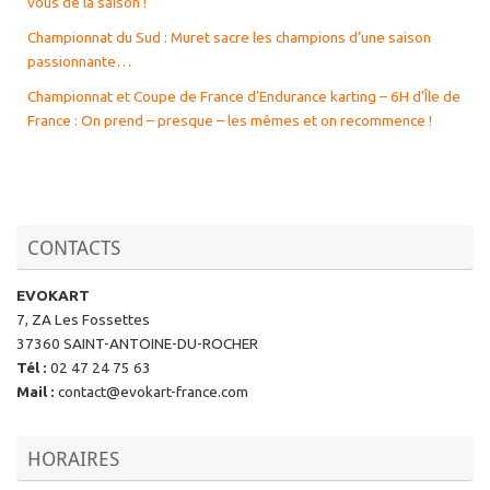
vous de la saison !
Championnat du Sud : Muret sacre les champions d’une saison
passionnante…
Championnat et Coupe de France d’Endurance karting – 6H d’Île de
France : On prend – presque – les mêmes et on recommence !
CONTACTS
EVOKART
7, ZA Les Fossettes
37360 SAINT-ANTOINE-DU-ROCHER
Tél
:
02 47 24 75 63
Mail
:
contact@evokart-france.com
HORAIRES