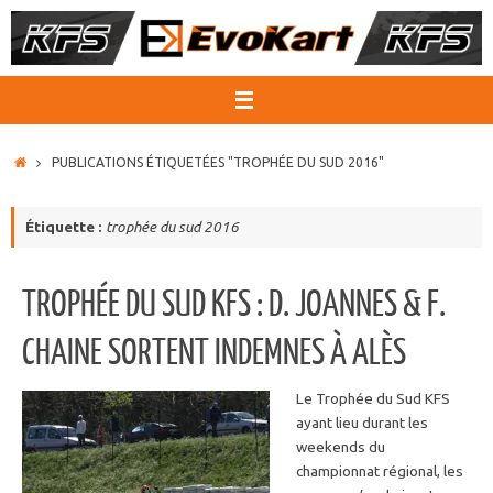
Passer
au
contenu
ACCUEIL
PUBLICATIONS ÉTIQUETÉES "TROPHÉE DU SUD 2016"
Étiquette :
trophée du sud 2016
TROPHÉE DU SUD KFS : D. JOANNES & F.
CHAINE SORTENT INDEMNES À ALÈS
Le Trophée du Sud KFS
ayant lieu durant les
weekends du
championnat régional, les