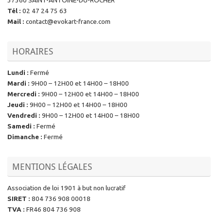
37360 SAINT-ANTOINE-DU-ROCHER
Tél
:
02 47 24 75 63
Mail
:
contact@evokart-france.com
HORAIRES
Lundi
:
Fermé
Mardi
:
9H00 – 12H00 et 14H00 – 18H00
Mercredi
:
9H00 – 12H00 et 14H00 – 18H00
Jeudi
:
9H00 – 12H00 et 14H00 – 18H00
Vendredi
:
9H00 – 12H00 et 14H00 – 18H00
Samedi
:
Fermé
Dimanche
:
Fermé
MENTIONS LÉGALES
Association de loi 1901 à but non lucratif
SIRET
:
804 736 908 00018
TVA
:
FR46 804 736 908