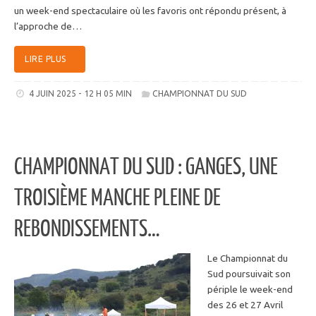
un week-end spectaculaire où les favoris ont répondu présent, à
l’approche de…
LIRE PLUS
4 JUIN 2025 - 12 H 05 MIN
CHAMPIONNAT DU SUD
CHAMPIONNAT DU SUD : GANGES, UNE
TROISIÈME MANCHE PLEINE DE
REBONDISSEMENTS…
Le Championnat du
Sud poursuivait son
périple le week-end
des 26 et 27 Avril