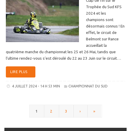
Clap de fin sur le
Trophée du Sud KFS
2024 et les
champions sont
désormais connus ! En
effet, le circuit de
Belmont sur Rance
accueillait la
quatrième manche du championnat les 25 et 26 Mai, tandis que
l’ultime rendez-vous s’est déroulé du 22 au 23 Juin sur le circuit…
LIRE PLUS
4 JUILLET 2024 - 14 H 53 MIN
CHAMPIONNAT DU SUD
1
2
3
›
»