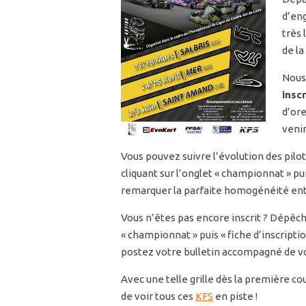
d’eng
très 
de la
Nous 
insc
d’ore
venir
Vous pouvez suivre l’évolution des pilot
cliquant sur l’onglet « championnat » puis
remarquer la parfaite homogénéité ent
Vous n’êtes pas encore inscrit ? Dépêch
« championnat » puis « fiche d’inscriptio
postez votre bulletin accompagné de v
Avec une telle grille dès la première c
de voir tous ces
KFS
en piste !