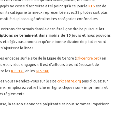
agés ne cesse d’accroitre à tel point qu’à ce jour le
KFS
est de
loin la catégorie la mieux représentée avec 32 pilotes soit plus
 moitié du plateau général toutes catégories confondues.
entrons désormais dans la dernière ligne droite puisque
les
riptions se terminent dans moins de 10 jours
et nous pouvons
s et déjà vous annoncer qu’une bonne dizaine de pilotes vont
 s’ajouter à la liste !
es engagés sur le site de la Ligue du Centre (
crkcentre.org
) en
 « suivi des engagés ». Il est d’ailleurs très intéressant de
re les
KFS 145
et les
KFS 160
.
ez vous ! Rendez-vous sur le site
crkcentre.org
puis cliquez sur
n », remplissez votre fiche en ligne, cliquez sur « imprimer » et
os règlements.
ourse, la saison s’annonce palpitante et nous sommes impatient