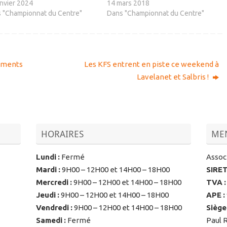
anvier 2024
14 mars 2018
 "Championnat du Centre"
Dans "Championnat du Centre"
lements
Les KFS entrent en piste ce weekend à
Lavelanet et Salbris !
HORAIRES
MEN
Lundi
:
Fermé
Associ
Mardi
:
9H00 – 12H00 et 14H00 – 18H00
SIRE
Mercredi
:
9H00 – 12H00 et 14H00 – 18H00
TVA
:
Jeudi
:
9H00 – 12H00 et 14H00 – 18H00
APE
:
Vendredi
:
9H00 – 12H00 et 14H00 – 18H00
Siège
Samedi
:
Fermé
Paul 