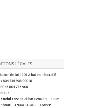
TIONS LÉGALES
ation de loi 1901 à but non lucratif
T
:
804 736 908 00018
FR46 804 736 908
9312Z
 social
:
Association EvoKart – 3 rue
Reboux – 37000 TOURS – France