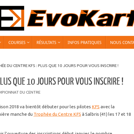
COURSES
RÉSULTATS
INFOS PRATIQUES
NOUS CONT
ÉE DU CENTRE KFS : PLUS QUE 10 JOURS POUR VOUS INSCRIRE !
PLUS QUE 10 JOURS POUR VOUS INSCRIRE !
MPIONNAT DU CENTRE
ison 2018 va bientôt débuter pour les pilotes
KFS
avec la
ière manche du
Trophée du Centre KFS
à Salbris (41) les 17 et 18
.
s l’ouverture des inscriptions début janvier, le nombre