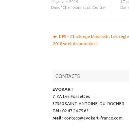
14 janvier 2019
17 j
Dans "Championnat du Centre"
Dans
KFS – Challenge Minarelli : Les règ
2018 sont disponibles !
CONTACTS
EVOKART
7, ZA Les Fossettes
37360 SAINT-ANTOINE-DU-ROCHER
Tél
:
02 47 24 75 63
Mail
:
contact@evokart-france.com