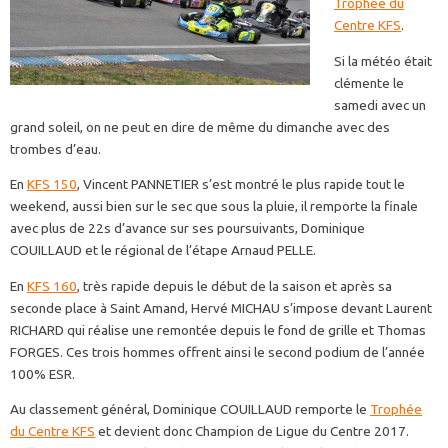
Trophée du
Centre KFS
.
Si la météo était
clémente le
samedi avec un
grand soleil, on ne peut en dire de même du dimanche avec des
trombes d’eau.
En
KFS 150
, Vincent PANNETIER s’est montré le plus rapide tout le
weekend, aussi bien sur le sec que sous la pluie, il remporte la finale
avec plus de 22s d’avance sur ses poursuivants, Dominique
COUILLAUD et le régional de l’étape Arnaud PELLE.
En
KFS 160
, très rapide depuis le début de la saison et après sa
seconde place à Saint Amand, Hervé MICHAU s’impose devant Laurent
RICHARD qui réalise une remontée depuis le fond de grille et Thomas
FORGES. Ces trois hommes offrent ainsi le second podium de l’année
100% ESR.
Au classement général, Dominique COUILLAUD remporte le
Trophée
du Centre KFS
et devient donc Champion de Ligue du Centre 2017.