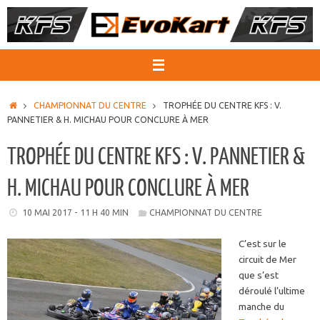
Passer
au
contenu
ACCUEIL
CHAMPIONNAT DU CENTRE
TROPHÉE DU CENTRE KFS : V.
PANNETIER & H. MICHAU POUR CONCLURE À MER
TROPHÉE DU CENTRE KFS : V. PANNETIER &
H. MICHAU POUR CONCLURE À MER
10 MAI 2017 - 11 H 40 MIN
CHAMPIONNAT DU CENTRE
C’est sur le
circuit de Mer
que s’est
déroulé l’ultime
manche du