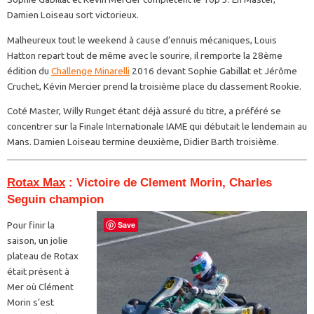
Damien Loiseau sort victorieux.
Malheureux tout le weekend à cause d’ennuis mécaniques, Louis
Hatton repart tout de même avec le sourire, il remporte la 28ème
édition du
Challenge Minarelli
2016 devant Sophie Gabillat et Jérôme
Cruchet, Kévin Mercier prend la troisième place du classement Rookie.
Coté Master, Willy Runget étant déjà assuré du titre, a préféré se
concentrer sur la Finale Internationale IAME qui débutait le lendemain au
Mans. Damien Loiseau termine deuxième, Didier Barth troisième.
Rotax Max
: Victoire de Clement Morin, Charles
Seguin champion
Save
Pour finir la
saison, un jolie
plateau de Rotax
était présent à
Mer où Clément
Morin s’est