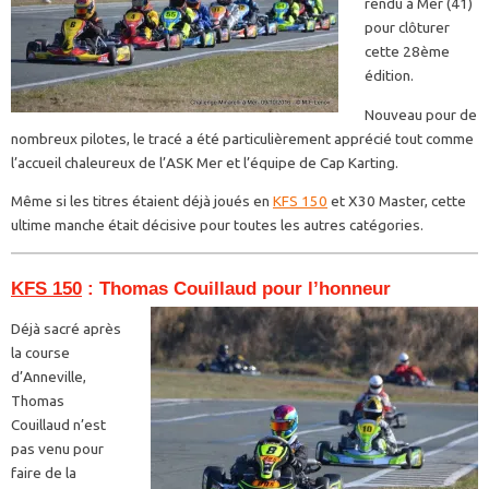
rendu à Mer (41)
pour clôturer
cette 28ème
édition.
Nouveau pour de
nombreux pilotes, le tracé a été particulièrement apprécié tout comme
l’accueil chaleureux de l’ASK Mer et l’équipe de Cap Karting.
Même si les titres étaient déjà joués en
KFS 150
et X30 Master, cette
ultime manche était décisive pour toutes les autres catégories.
KFS 150
: Thomas Couillaud pour l’honneur
Déjà sacré après
la course
d’Anneville,
Thomas
Couillaud n’est
pas venu pour
faire de la