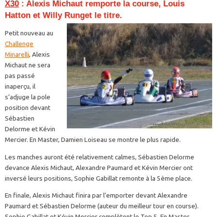
X30
: Alexis Michaut remporte la course, Louis
Hatton et Willy Runget le titre.
Petit nouveau au
Challenge
Minarelli
, Alexis
Michaut ne sera
pas passé
inaperçu, il
s’adjuge la pole
position devant
Sébastien
Delorme et Kévin
Mercier. En Master, Damien Loiseau se montre le plus rapide.
Les manches auront été relativement calmes, Sébastien Delorme
devance Alexis Michaut, Alexandre Paumard et Kévin Mercier ont
inversé leurs positions, Sophie Gabillat remonte à la 5ème place.
En finale, Alexis Michaut finira par l’emporter devant Alexandre
Paumard et Sébastien Delorme (auteur du meilleur tour en course).
Sophie Gabillat et Kévin Mercier complètent le Top 5. En Master,