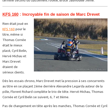
termine second du classement rookie, Bruce Jaumouillé 3ème.
KFS 160
: Incroyable fin de saison de Marc Drevet
Rien était joué en
KFS 160
pour le
titre, même si
Thomas Cornée
était le mieux
placé, Cyril Belin,
Hervé Michau et
Marc Drevet
étaient de
sérieux clients.
Dès les essais chrono, Marc Drevet met la pression à ses concurrents
au titre en se plaçant 2ème derrière Alexandre Legarda auteur de la
pôle, Florent Richard complète le trio de tête. Hervé Michau, Thomas
Cornée et Cyril Belin se suivent, 6, 7 et 8ème.
Pas de changement en tête après les manches, Thomas Cornée et Cyril