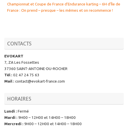
Championnat et Coupe de France d’Endurance karting – 6H d’Île de
France : On prend – presque – les mêmes et on recommence !
CONTACTS
EVOKART
7, ZA Les Fossettes
37360 SAINT-ANTOINE-DU-ROCHER
Tél
:
02 47 24 75 63
Mail
:
contact@evokart-france.com
HORAIRES
Lundi
:
Fermé
Mardi
:
9H00 – 12H00 et 14H00 – 18H00
Mercredi
:
9H00 – 12H00 et 14H00 – 18H00