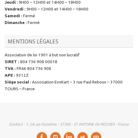
Jeudi
:
9H00 – 12H00 et 14H00 – 18H00
Vendredi
:
9H00 – 12H00 et 14H00 – 18H00
Samedi
:
Fermé
Dimanche
:
Fermé
MENTIONS LÉGALES
Association de loi 1901 à but non lucratif
SIRET
:
804 736 908 00018
TVA
:
FR46 804 736 908
APE
:
9312Z
Siège social
:
Association EvoKart – 3 rue Paul Reboux – 37000
TOURS – France
EvoKart - 7, ZA Les Fossettes - 37360 - ST ANTOINE DU ROCHER - France