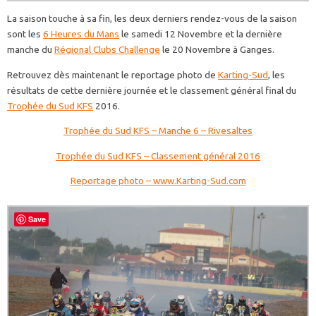
La saison touche à sa fin, les deux derniers rendez-vous de la saison
sont les
6 Heures du Mans
le samedi 12 Novembre et la dernière
manche du
Régional Clubs Challenge
le 20 Novembre à Ganges.
Retrouvez dès maintenant le reportage photo de
Karting-Sud
, les
résultats de cette dernière journée et le classement général final du
Trophée du Sud KFS
2016.
Trophée du Sud KFS – Manche 6 – Rivesaltes
Trophée du Sud KFS – Classement général 2016
Reportage photo – www.Karting-Sud.com
Save