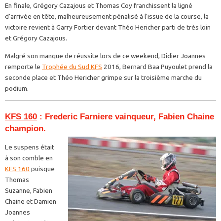
En finale, Grégory Cazajous et Thomas Coy franchissent la ligné
d’arrivée en tête, malheureusement pénalisé à l’issue de la course, la
victoire revient à Garry Fortier devant Théo Hericher parti de très loin
et Grégory Cazajous.
Malgré son manque de réussite lors de ce weekend, Didier Joannes
remporte le
Trophée du Sud KFS
2016, Bernard Baa Puyoulet prend la
seconde place et Théo Hericher grimpe sur la troisième marche du
podium.
KFS 160
: Frederic Farniere vainqueur, Fabien Chaine
champion.
Le suspens était
à son comble en
KFS 160
puisque
Thomas
Suzanne, Fabien
Chaine et Damien
Joannes