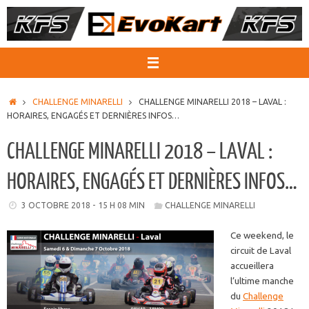
Passer
au
contenu
ACCUEIL
CHALLENGE MINARELLI
CHALLENGE MINARELLI 2018 – LAVAL :
HORAIRES, ENGAGÉS ET DERNIÈRES INFOS…
CHALLENGE MINARELLI 2018 – LAVAL :
HORAIRES, ENGAGÉS ET DERNIÈRES INFOS…
3 OCTOBRE 2018 - 15 H 08 MIN
CHALLENGE MINARELLI
Ce weekend, le
circuit de Laval
accueillera
l’ultime manche
du
Challenge