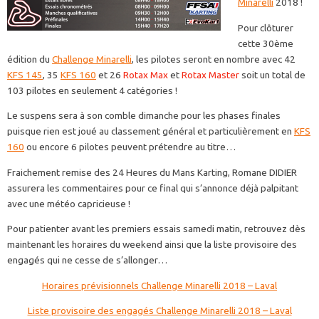
Minarelli
2018 !
Pour clôturer
cette 30ème
édition du
Challenge Minarelli
, les pilotes seront en nombre avec 42
KFS 145
, 35
KFS 160
et 26
Rotax Max
et
Rotax Master
soit un total de
103 pilotes en seulement 4 catégories !
Le suspens sera à son comble dimanche pour les phases finales
puisque rien est joué au classement général et particulièrement en
KFS
160
ou encore 6 pilotes peuvent prétendre au titre…
Fraichement remise des 24 Heures du Mans Karting, Romane DIDIER
assurera les commentaires pour ce final qui s’annonce déjà palpitant
avec une météo capricieuse !
Pour patienter avant les premiers essais samedi matin, retrouvez dès
maintenant les horaires du weekend ainsi que la liste provisoire des
engagés qui ne cesse de s’allonger…
Horaires prévisionnels Challenge Minarelli 2018 – Laval
Liste provisoire des engagés Challenge Minarelli 2018 – Laval