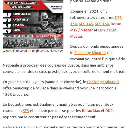
pour sa 34ème édition !
Comme en 2021, on y
retrouvera les catégories
KFS
130
,
KFS 145
,
KFS 160
,
Rotax
Max / Master
et
DD2 / DD2
Master
.
Depuis de nombreuses années,
le
Challenge Minarelli
est
reconnu pour être l’unique Série
Nationale à proposer des courses de qualité, dans une ambiance
conviviale, sur des circuits prestigieux avec un coût réellement maitrisé.
Organisé sur deux jours (samedi et dimanche), le
Challenge Minarelli
offre beaucoup de roulage dans le weekend pour une inscription à
130€ la course.
Le budget pneus est également maitrisé avec un train pour deux
courses en
KFS
et un train par course pour les
Rotax Max
et
DD2
,
apporté par le concurrent et pas nécessairement neuf.
En fin de saison, une importante remise des prix vient récompenser les