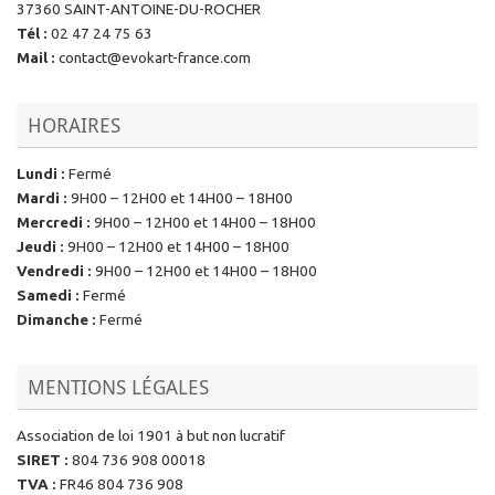
37360 SAINT-ANTOINE-DU-ROCHER
Tél
:
02 47 24 75 63
Mail
:
contact@evokart-france.com
HORAIRES
Lundi
:
Fermé
Mardi
:
9H00 – 12H00 et 14H00 – 18H00
Mercredi
:
9H00 – 12H00 et 14H00 – 18H00
Jeudi
:
9H00 – 12H00 et 14H00 – 18H00
Vendredi
:
9H00 – 12H00 et 14H00 – 18H00
Samedi
:
Fermé
Dimanche
:
Fermé
MENTIONS LÉGALES
Association de loi 1901 à but non lucratif
SIRET
:
804 736 908 00018
TVA
:
FR46 804 736 908