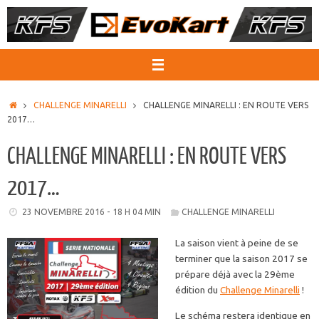
Passer
au
contenu
ACCUEIL
CHALLENGE MINARELLI
CHALLENGE MINARELLI : EN ROUTE VERS
2017…
CHALLENGE MINARELLI : EN ROUTE VERS
2017…
23 NOVEMBRE 2016 - 18 H 04 MIN
CHALLENGE MINARELLI
La saison vient à peine de se
terminer que la saison 2017 se
prépare déjà avec la 29ème
édition du
Challenge Minarelli
!
Le schéma restera identique en