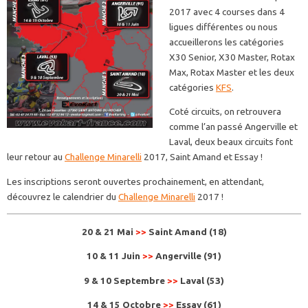
2017 avec 4 courses dans 4
ligues différentes ou nous
accueillerons les catégories
X30 Senior, X30 Master, Rotax
Max, Rotax Master et les deux
catégories
KFS
.
Coté circuits, on retrouvera
comme l’an passé Angerville et
Laval, deux beaux circuits font
leur retour au
Challenge Minarelli
2017, Saint Amand et Essay !
Les inscriptions seront ouvertes prochainement, en attendant,
découvrez le calendrier du
Challenge Minarelli
2017 !
20 & 21 Mai
>>
Saint Amand (18)
10 & 11 Juin
>>
Angerville (91)
9 & 10 Septembre
>>
Laval (53)
14 & 15 Octobre
>>
Essay (61)