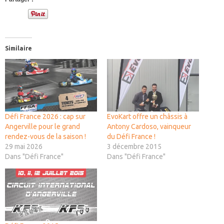
Similaire
Défi France 2026 : cap sur
EvoKart offre un châssis à
Angerville pour le grand
Antony Cardoso, vainqueur
rendez-vous de la saison !
du Défi France !
29 mai 2026
3 décembre 2015
Dans "Défi France"
Dans "Défi France"