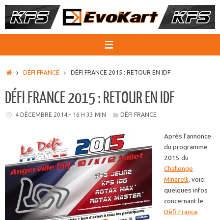
Passer
au
contenu
ACCUEIL
DÉFI FRANCE
DÉFI FRANCE 2015 : RETOUR EN IDF
DÉFI FRANCE 2015 : RETOUR EN IDF
4 DÉCEMBRE 2014 - 16 H 33 MIN
DÉFI FRANCE
Après l’annonce
du programme
2015 du
Challenge
Minarelli
, voici
quelques infos
concernant le
Défi France