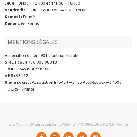
Jeudi
:
9H00 – 12H00 et 14H00 – 18H00
Vendredi
:
9H00 – 12H00 et 14H00 – 18H00
Samedi
:
Fermé
Dimanche
:
Fermé
MENTIONS LÉGALES
Association de loi 1901 à but non lucratif
SIRET
:
804 736 908 00018
TVA
:
FR46 804 736 908
APE
:
9312Z
Siège social
:
Association EvoKart – 3 rue Paul Reboux – 37000
TOURS – France
EvoKart - 7, ZA Les Fossettes - 37360 - ST ANTOINE DU ROCHER - France