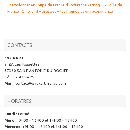
Championnat et Coupe de France d’Endurance karting – 6H d’Île de
France : On prend – presque – les mêmes et on recommence !
CONTACTS
EVOKART
7, ZA Les Fossettes
37360 SAINT-ANTOINE-DU-ROCHER
Tél
:
02 47 24 75 63
Mail
:
contact@evokart-france.com
HORAIRES
Lundi
:
Fermé
Mardi
:
9H00 – 12H00 et 14H00 – 18H00
Mercredi
:
9H00 – 12H00 et 14H00 – 18H00