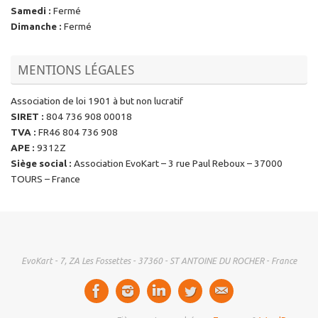
Samedi
:
Fermé
Dimanche
:
Fermé
MENTIONS LÉGALES
Association de loi 1901 à but non lucratif
SIRET
:
804 736 908 00018
TVA
:
FR46 804 736 908
APE
:
9312Z
Siège social
:
Association EvoKart – 3 rue Paul Reboux – 37000
TOURS – France
EvoKart - 7, ZA Les Fossettes - 37360 - ST ANTOINE DU ROCHER - France