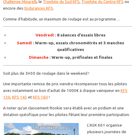
Challenge Minarelli
, le
Trophée du Sud KFS
,
Trophée du Centre KFS
ou
encore des
Endurances KFS
.
Comme d’habitude, un maximum de roulage est au programme…
Vendredi
: 8 séances d’essais libres
Samedi
: Warm-up, essais chronométrés et 3 manches
qualificatives
Dimanche
: Warm-up, préfinales et finales
Soit plus de 3H30 de roulage dans le weekend !
Une importante remise de prix viendra récompenser tous les pilotes
avec notamment un bon d’achat de 1000€ à chaque vainqueur en
KFS
130
,
KFS 145
et
KFS 160
!
A noter qu’un classement Rookie sera établi avec un podium et une
dotation spécifique pour les pilotes fêtant leur première participation.
L’ASK K61 organise
plusieurs journées de