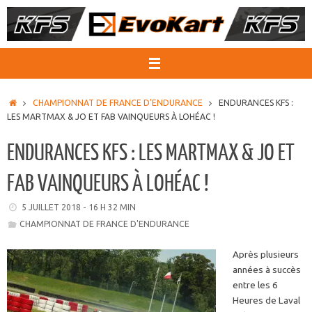
Passer
au
contenu
ACCUEIL
CHAMPIONNAT DE FRANCE D'ENDURANCE
ENDURANCES KFS :
LES MARTMAX & JO ET FAB VAINQUEURS À LOHÉAC !
ENDURANCES KFS : LES MARTMAX & JO ET
FAB VAINQUEURS À LOHÉAC !
5 JUILLET 2018 - 16 H 32 MIN
CHAMPIONNAT DE FRANCE D'ENDURANCE
Après plusieurs
années à succès
entre les 6
Heures de Laval