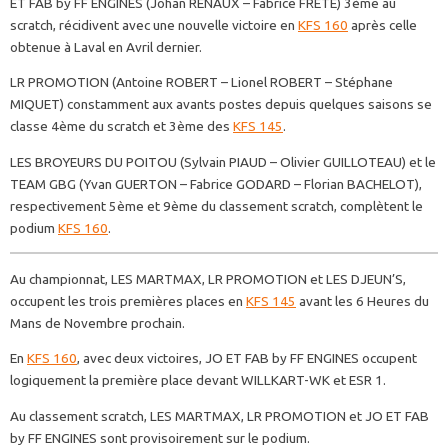
ET FAB by FF ENGINES (Johan RENAUX – Fabrice FRETE) 3ème au
scratch, récidivent avec une nouvelle victoire en
KFS 160
après celle
obtenue à Laval en Avril dernier.
LR PROMOTION (Antoine ROBERT – Lionel ROBERT – Stéphane
MIQUET) constamment aux avants postes depuis quelques saisons se
classe 4ème du scratch et 3ème des
KFS 145
.
LES BROYEURS DU POITOU (Sylvain PIAUD – Olivier GUILLOTEAU) et le
TEAM GBG (Yvan GUERTON – Fabrice GODARD – Florian BACHELOT),
respectivement 5ème et 9ème du classement scratch, complètent le
podium
KFS 160
.
Au championnat, LES MARTMAX, LR PROMOTION et LES DJEUN’S,
occupent les trois premières places en
KFS 145
avant les 6 Heures du
Mans de Novembre prochain.
En
KFS 160
, avec deux victoires, JO ET FAB by FF ENGINES occupent
logiquement la première place devant WILLKART-WK et ESR 1.
Au classement scratch, LES MARTMAX, LR PROMOTION et JO ET FAB
by FF ENGINES sont provisoirement sur le podium.