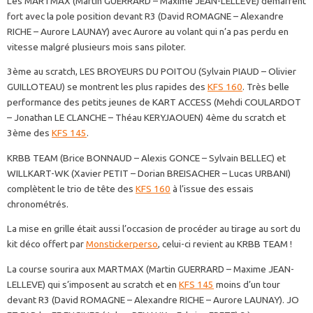
Les MARTMAX (Martin GUERRARD – Maxime JEAN-LELLEVE) démarrent
fort avec la pole position devant R3 (David ROMAGNE – Alexandre
RICHE – Aurore LAUNAY) avec Aurore au volant qui n’a pas perdu en
vitesse malgré plusieurs mois sans piloter.
3ème au scratch, LES BROYEURS DU POITOU (Sylvain PIAUD – Olivier
GUILLOTEAU) se montrent les plus rapides des
KFS 160
. Très belle
performance des petits jeunes de KART ACCESS (Mehdi COULARDOT
– Jonathan LE CLANCHE – Théau KERYJAOUEN) 4ème du scratch et
3ème des
KFS 145
.
KRBB TEAM (Brice BONNAUD – Alexis GONCE – Sylvain BELLEC) et
WILLKART-WK (Xavier PETIT – Dorian BREISACHER – Lucas URBANI)
complètent le trio de tête des
KFS 160
à l’issue des essais
chronométrés.
La mise en grille était aussi l’occasion de procéder au tirage au sort du
kit déco offert par
Monstickerperso
, celui-ci revient au KRBB TEAM !
La course sourira aux MARTMAX (Martin GUERRARD – Maxime JEAN-
LELLEVE) qui s’imposent au scratch et en
KFS 145
moins d’un tour
devant R3 (David ROMAGNE – Alexandre RICHE – Aurore LAUNAY). JO