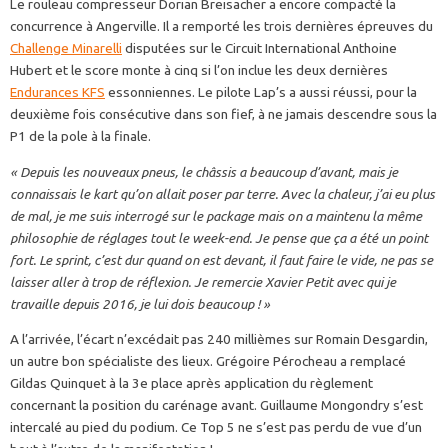
Le rouleau compresseur Dorian Breisacher a encore compacté la
concurrence à Angerville. Il a remporté les trois dernières épreuves du
Challenge Minarelli
disputées sur le Circuit International Anthoine
Hubert et le score monte à cinq si l’on inclue les deux dernières
Endurances KFS
essonniennes. Le pilote Lap’s a aussi réussi, pour la
deuxième fois consécutive dans son fief, à ne jamais descendre sous la
P1 de la pole à la finale.
« Depuis les nouveaux pneus, le châssis a beaucoup d’avant, mais je
connaissais le kart qu’on allait poser par terre. Avec la chaleur, j’ai eu plus
de mal, je me suis interrogé sur le package mais on a maintenu la même
philosophie de réglages tout le week-end. Je pense que ça a été un point
fort. Le sprint, c’est dur quand on est devant, il faut faire le vide, ne pas se
laisser aller à trop de réflexion. Je remercie Xavier Petit avec qui je
travaille depuis 2016, je lui dois beaucoup ! »
A l’arrivée, l’écart n’excédait pas 240 millièmes sur Romain Desgardin,
un autre bon spécialiste des lieux. Grégoire Pérocheau a remplacé
Gildas Quinquet à la 3e place après application du règlement
concernant la position du carénage avant. Guillaume Mongondry s’est
intercalé au pied du podium. Ce Top 5 ne s’est pas perdu de vue d’un