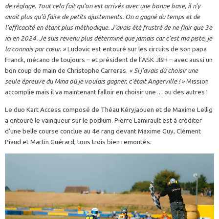
de réglage. Tout cela fait qu’on est arrivés avec une bonne base, il n’y
avait plus qu’à faire de petits ajustements. On a gagné du temps et de
l’efficacité en étant plus méthodique. J’avais été frustré de ne finir que 3e
ici en 2024. Je suis revenu plus déterminé que jamais car c’est ma piste, je
la connais par cœur. »
Ludovic est entouré sur les circuits de son papa
Franck, mécano de toujours – et président de l’ASK JBH – avec aussi un
bon coup de main de Christophe Carreras.
« Si j’avais dû choisir une
seule épreuve du Mina où je voulais gagner, c’était Angerville ! »
Mission
accomplie mais il va maintenant falloir en choisir une… ou des autres !
Le duo Kart Access composé de Théau Kéryjaouen et de Maxime Lellig
a entouré le vainqueur sur le podium. Pierre Lamirault est à créditer
d’une belle course conclue au 4e rang devant Maxime Guy, Clément
Piaud et Martin Guérard, tous trois bien remontés.