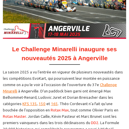
Le Challenge Minarelli inaugure ses
nouveautés 2025 à Angerville
La saison 2025 a vu l’entrée en vigueur de plusieurs nouveautés dans
les compétitions EvoKart, qui poursuivent leur montée en puissance
comme on a pu le voir à l’occasion de l’ouverture du 37e
Challenge
Minarelli
à Angerville. D’un paddock bien garni ont émergé Max
Belhommet-Renard, Ludovic Juret et Dorian Breisacher dans les
catégories
KFS 135
,
150
et
165
. Théo Cordevant n’a fait qu’une
bouchée de l’opposition en
Rotax Max
, tout comme Olivier Paris en
Rotax Master
. Jordan Caille, Kévin Pasteur et Marc Brunet sont les
premiers vainqueurs dans les trois déclinaisons du
DD2
. La Formule
20.000 historique qui complétait le programme a souri à Michaël