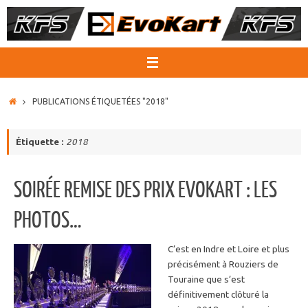
Passer
au
contenu
ACCUEIL
PUBLICATIONS ÉTIQUETÉES "2018"
Étiquette :
2018
SOIRÉE REMISE DES PRIX EVOKART : LES
PHOTOS…
C’est en Indre et Loire et plus
précisément à Rouziers de
Touraine que s’est
définitivement clôturé la