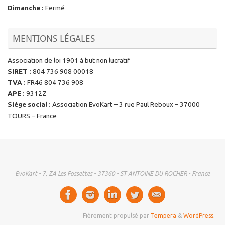
Dimanche
:
Fermé
MENTIONS LÉGALES
Association de loi 1901 à but non lucratif
SIRET
:
804 736 908 00018
TVA
:
FR46 804 736 908
APE
:
9312Z
Siège social
:
Association EvoKart – 3 rue Paul Reboux – 37000
TOURS – France
EvoKart - 7, ZA Les Fossettes - 37360 - ST ANTOINE DU ROCHER - France
Fièrement propulsé par
Tempera
&
WordPress.