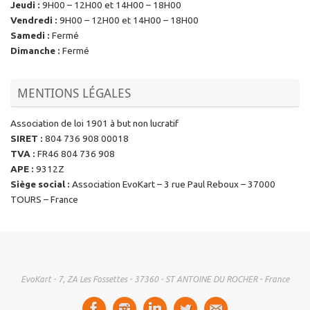
Jeudi
:
9H00 – 12H00 et 14H00 – 18H00
Vendredi
:
9H00 – 12H00 et 14H00 – 18H00
Samedi
:
Fermé
Dimanche
:
Fermé
MENTIONS LÉGALES
Association de loi 1901 à but non lucratif
SIRET
:
804 736 908 00018
TVA
:
FR46 804 736 908
APE
:
9312Z
Siège social
:
Association EvoKart – 3 rue Paul Reboux – 37000
TOURS – France
EvoKart - 7, ZA Les Fossettes - 37360 - ST ANTOINE DU ROCHER - France