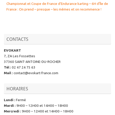
Championnat et Coupe de France d’Endurance karting – 6H d’Île de
France : On prend – presque – les mêmes et on recommence !
CONTACTS
EVOKART
7, ZA Les Fossettes
37360 SAINT-ANTOINE-DU-ROCHER
Tél
:
02 47 24 75 63
Mail
:
contact@evokart-france.com
HORAIRES
Lundi
:
Fermé
Mardi
:
9H00 – 12H00 et 14H00 – 18H00
Mercredi
:
9H00 – 12H00 et 14H00 – 18H00