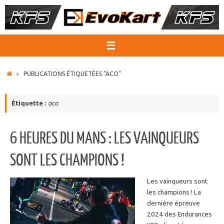
Passer
au
contenu
ACCUEIL
PUBLICATIONS ÉTIQUETÉES "ACO"
Étiquette :
aco
6 HEURES DU MANS : LES VAINQUEURS
SONT LES CHAMPIONS !
Les vainqueurs sont
les champions ! La
dernière épreuve
2024 des Endurances