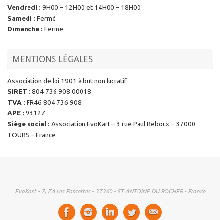
Vendredi
:
9H00 – 12H00 et 14H00 – 18H00
Samedi
:
Fermé
Dimanche
:
Fermé
MENTIONS LÉGALES
Association de loi 1901 à but non lucratif
SIRET
:
804 736 908 00018
TVA
:
FR46 804 736 908
APE
:
9312Z
Siège social
:
Association EvoKart – 3 rue Paul Reboux – 37000
TOURS – France
EvoKart - 7, ZA Les Fossettes - 37360 - ST ANTOINE DU ROCHER - France