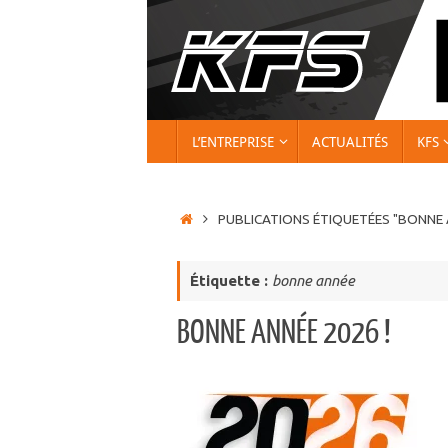
Passer
au
contenu
PASSER
L’ENTREPRISE
ACTUALITÉS
KFS
AU
CONTENU
ACCUEIL
PUBLICATIONS ÉTIQUETÉES "BONNE 
Étiquette :
bonne année
BONNE ANNÉE 2026 !