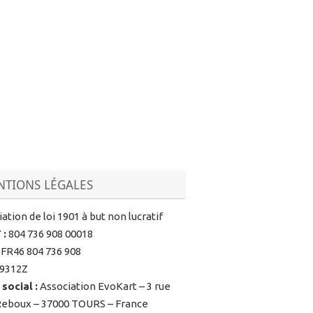
TIONS LÉGALES
ation de loi 1901 à but non lucratif
T
:
804 736 908 00018
FR46 804 736 908
9312Z
 social
:
Association EvoKart – 3 rue
Reboux – 37000 TOURS – France