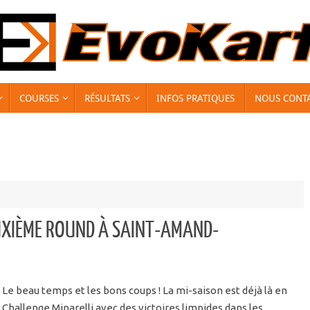
COURSES
RÉSULTATS
INFOS PRATIQUES
NOUS CONT
UXIÈME ROUND À SAINT-AMAND-
Le beau temps et les bons coups ! La mi-saison est déjà là en
Challenge Minarelli avec des victoires limpides dans les