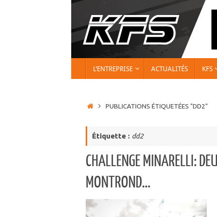
Passer
au
contenu
PASSER
L’ENTREPRISE
ACTUALITÉS
KFS
AU
CONTENU
ACCUEIL
PUBLICATIONS ÉTIQUETÉES "DD2"
Étiquette :
dd2
CHALLENGE MINARELLI: DE
MONTROND…