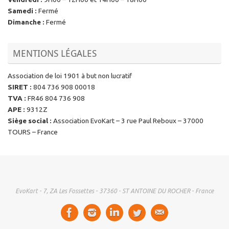
Samedi
:
Fermé
Dimanche
:
Fermé
MENTIONS LÉGALES
Association de loi 1901 à but non lucratif
SIRET
:
804 736 908 00018
TVA
:
FR46 804 736 908
APE
:
9312Z
Siège social
:
Association EvoKart – 3 rue Paul Reboux – 37000
TOURS – France
EvoKart - 7, ZA Les Fossettes - 37360 - ST ANTOINE DU ROCHER - France