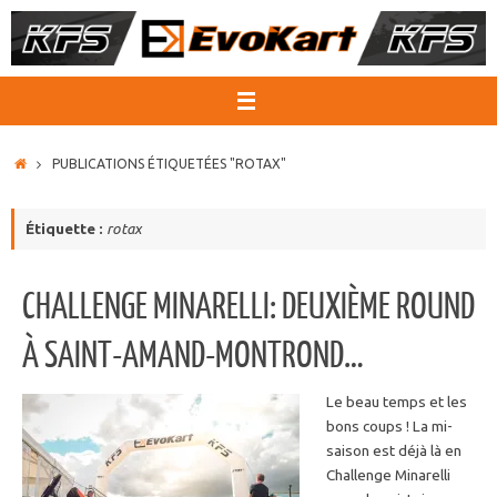
Passer
au
contenu
ACCUEIL
PUBLICATIONS ÉTIQUETÉES "ROTAX"
Étiquette :
rotax
CHALLENGE MINARELLI: DEUXIÈME ROUND
À SAINT-AMAND-MONTROND…
Le beau temps et les
bons coups ! La mi-
saison est déjà là en
Challenge Minarelli