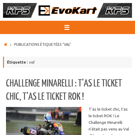
Passer
au
contenu
ACCUEIL
PUBLICATIONS ÉTIQUETÉES "VAL"
Étiquette :
val
CHALLENGE MINARELLI : T’AS LE TICKET
CHIC, T’AS LE TICKET ROK !
T’as le ticket chic, t’as
le ticket ROK ! Le
Challenge Minarelli
n’était pas venu au Val