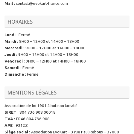
Mail
:
contact@evokart-france.com
HORAIRES
Lundi
:
Fermé
Mardi
:
9H00 – 12H00 et 14H00 – 18H00
Mercredi
:
9H00 – 12H00 et 14H00 – 18H00
Jeudi
:
9H00 – 12H00 et 14H00 – 18H00
Vendredi
:
9H00 – 12H00 et 14H00 – 18H00
Samedi
:
Fermé
Dimanche
:
Fermé
MENTIONS LÉGALES
Association de loi 1901 à but non lucratif
SIRET
:
804 736 908 00018
TVA
:
FR46 804 736 908
APE
:
9312Z
Siège social
:
Association EvoKart – 3 rue Paul Reboux – 37000