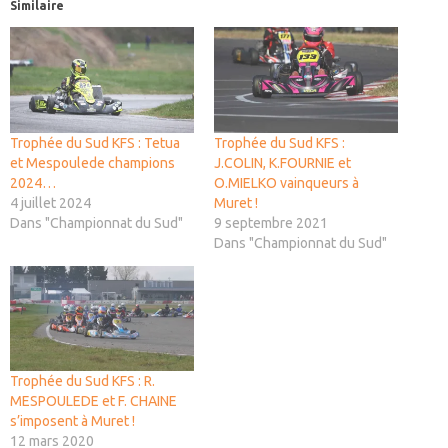
Similaire
Trophée du Sud KFS : Tetua
Trophée du Sud KFS :
et Mespoulede champions
J.COLIN, K.FOURNIE et
2024…
O.MIELKO vainqueurs à
4 juillet 2024
Muret !
Dans "Championnat du Sud"
9 septembre 2021
Dans "Championnat du Sud"
Trophée du Sud KFS : R.
MESPOULEDE et F. CHAINE
s’imposent à Muret !
12 mars 2020