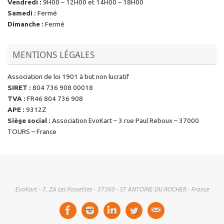
Vendredi
:
9H00 – 12H00 et 14H00 – 18H00
Samedi
:
Fermé
Dimanche
:
Fermé
MENTIONS LÉGALES
Association de loi 1901 à but non lucratif
SIRET
:
804 736 908 00018
TVA
:
FR46 804 736 908
APE
:
9312Z
Siège social
:
Association EvoKart – 3 rue Paul Reboux – 37000
TOURS – France
EvoKart - 7, ZA Les Fossettes - 37360 - ST ANTOINE DU ROCHER - France