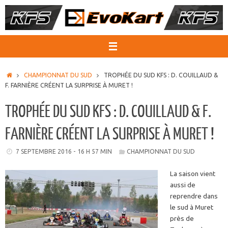
Passer
au
contenu
ACCUEIL
CHAMPIONNAT DU SUD
TROPHÉE DU SUD KFS : D. COUILLAUD &
F. FARNIÈRE CRÉENT LA SURPRISE À MURET !
TROPHÉE DU SUD KFS : D. COUILLAUD & F.
FARNIÈRE CRÉENT LA SURPRISE À MURET !
7 SEPTEMBRE 2016 - 16 H 57 MIN
CHAMPIONNAT DU SUD
La saison vient
aussi de
reprendre dans
le sud à Muret
près de