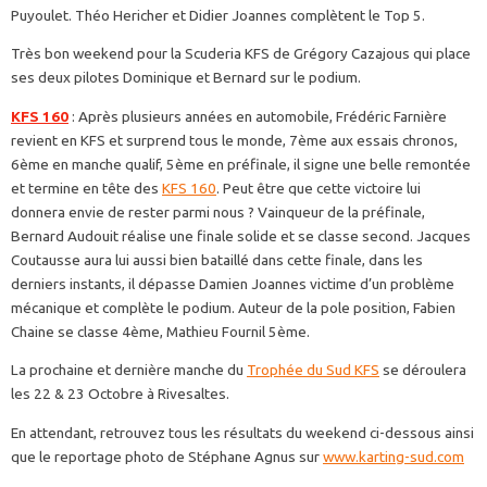
Puyoulet. Théo Hericher et Didier Joannes complètent le Top 5.
Très bon weekend pour la Scuderia KFS de Grégory Cazajous qui place
ses deux pilotes Dominique et Bernard sur le podium.
KFS 160
: Après plusieurs années en automobile, Frédéric Farnière
revient en KFS et surprend tous le monde, 7ème aux essais chronos,
6ème en manche qualif, 5ème en préfinale, il signe une belle remontée
et termine en tête des
KFS 160
. Peut être que cette victoire lui
donnera envie de rester parmi nous ? Vainqueur de la préfinale,
Bernard Audouit réalise une finale solide et se classe second. Jacques
Coutausse aura lui aussi bien bataillé dans cette finale, dans les
derniers instants, il dépasse Damien Joannes victime d’un problème
mécanique et complète le podium. Auteur de la pole position, Fabien
Chaine se classe 4ème, Mathieu Fournil 5ème.
La prochaine et dernière manche du
Trophée du Sud KFS
se déroulera
les 22 & 23 Octobre à Rivesaltes.
En attendant, retrouvez tous les résultats du weekend ci-dessous ainsi
que le reportage photo de Stéphane Agnus sur
www.karting-sud.com