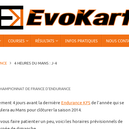
COURSES
RÉSULTATS
INFOS PRATIQUES
NOUS CONT
ANCE
4 HEURES DU MANS : J-4
HAMPIONNAT DE FRANCE D'ENDURANCE
ement 4 jours avant la dernière
Endurance KFS
de l’année qui se
lera au Mans pour clôturer la saison 2014.
vous faire patienter un peu, voici les horaires prévisionnels de
ournée de dimanche.