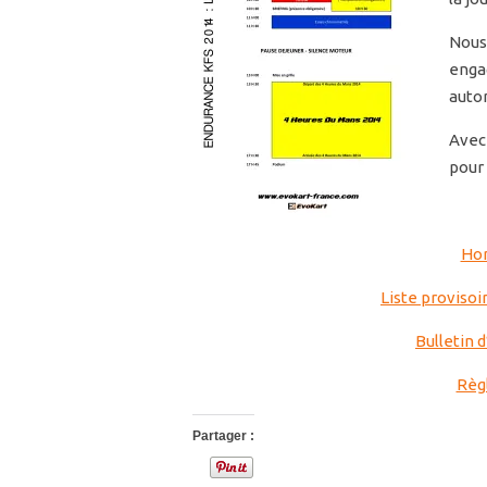
Nous 
enga
autom
Avec 
pour 
Hor
Liste provisoi
Bulletin 
Règ
Partager :