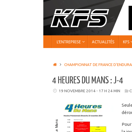
Passer
au
contenu
PASSER
L’ENTREPRISE
ACTUALITÉS
KFS
AU
CONTENU
ACCUEIL
CHAMPIONNAT DE FRANCE D'ENDUR
4 HEURES DU MANS : J-4
19 NOVEMBRE 2014 - 17 H 24 MIN
C
Seul
dérou
Pour 
la j