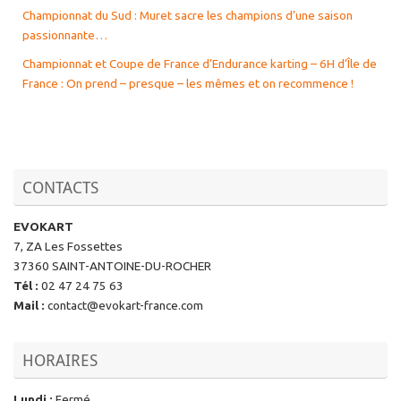
Championnat du Sud : Muret sacre les champions d’une saison
passionnante…
Championnat et Coupe de France d’Endurance karting – 6H d’Île de
France : On prend – presque – les mêmes et on recommence !
CONTACTS
EVOKART
7, ZA Les Fossettes
37360 SAINT-ANTOINE-DU-ROCHER
Tél
:
02 47 24 75 63
Mail
:
contact@evokart-france.com
HORAIRES
Lundi
:
Fermé