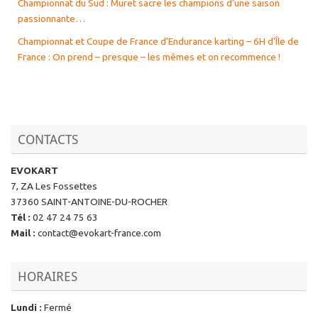
Championnat du Sud : Muret sacre les champions d’une saison
passionnante…
Championnat et Coupe de France d’Endurance karting – 6H d’Île de
France : On prend – presque – les mêmes et on recommence !
CONTACTS
EVOKART
7, ZA Les Fossettes
37360 SAINT-ANTOINE-DU-ROCHER
Tél
:
02 47 24 75 63
Mail
:
contact@evokart-france.com
HORAIRES
Lundi
:
Fermé