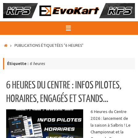
Passer
au
contenu
ACCUEIL
PUBLICATIONS ÉTIQUETÉES "6 HEURES"
Étiquette :
6 heures
6 HEURES DU CENTRE : INFOS PILOTES,
HORAIRES, ENGAGÉS ET STANDS…
6 Heures du Centre
2026 : lancement de
la saison à Salbris ! Le
Championnat et la