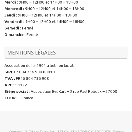
Mardi
:
9H00 – 12H00 et 14H00 – 18H00
Mercredi
:
9H00 – 12H00 et 14H00 – 18H00
Jeudi
:
9H00 – 12H00 et 14H00 – 18H00
Vendredi
:
9H00 – 12H00 et 14H00 – 18H00
Samedi
:
Fermé
Dimanche
:
Fermé
MENTIONS LÉGALES
Association de loi 1901 à but non lucratif
SIRET
:
804 736 908 00018
TVA
:
FR46 804 736 908
APE
:
9312Z
Siège social
:
Association EvoKart – 3 rue Paul Reboux – 37000
TOURS – France
EvoKart - 7, ZA Les Fossettes - 37360 - ST ANTOINE DU ROCHER - France