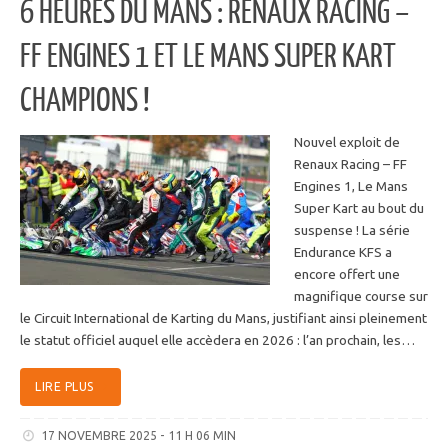
6 HEURES DU MANS : RENAUX RACING –
FF ENGINES 1 ET LE MANS SUPER KART
CHAMPIONS !
Nouvel exploit de
Renaux Racing – FF
Engines 1, Le Mans
Super Kart au bout du
suspense ! La série
Endurance KFS a
encore offert une
magnifique course sur
le Circuit International de Karting du Mans, justifiant ainsi pleinement
le statut officiel auquel elle accèdera en 2026 : l’an prochain, les…
LIRE PLUS
17 NOVEMBRE 2025 - 11 H 06 MIN