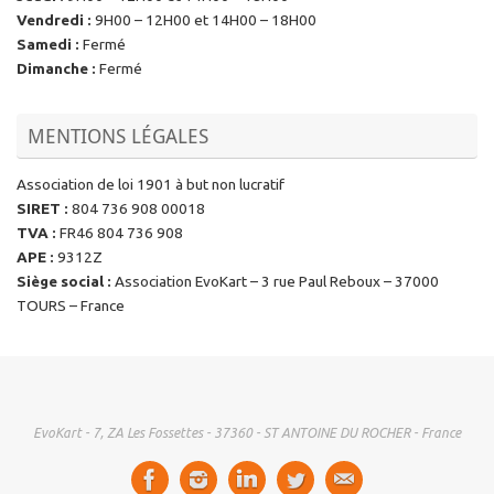
Vendredi
:
9H00 – 12H00 et 14H00 – 18H00
Samedi
:
Fermé
Dimanche
:
Fermé
MENTIONS LÉGALES
Association de loi 1901 à but non lucratif
SIRET
:
804 736 908 00018
TVA
:
FR46 804 736 908
APE
:
9312Z
Siège social
:
Association EvoKart – 3 rue Paul Reboux – 37000
TOURS – France
EvoKart - 7, ZA Les Fossettes - 37360 - ST ANTOINE DU ROCHER - France