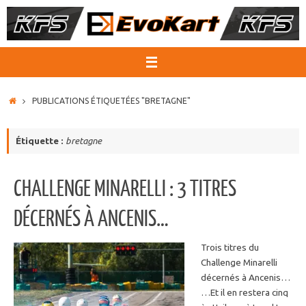
Passer
au
contenu
ACCUEIL
PUBLICATIONS ÉTIQUETÉES "BRETAGNE"
Étiquette :
bretagne
CHALLENGE MINARELLI : 3 TITRES
DÉCERNÉS À ANCENIS…
Trois titres du
Challenge Minarelli
décernés à Ancenis…
…Et il en restera cinq