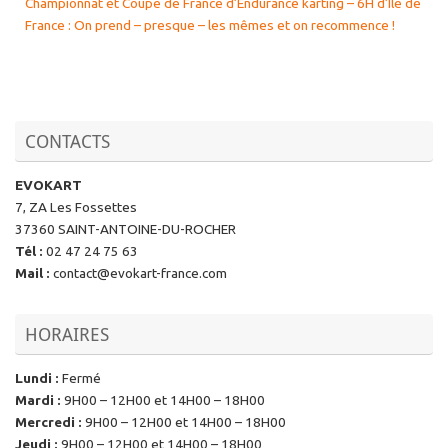
Championnat et Coupe de France d’Endurance karting – 6H d’Île de
France : On prend – presque – les mêmes et on recommence !
CONTACTS
EVOKART
7, ZA Les Fossettes
37360 SAINT-ANTOINE-DU-ROCHER
Tél
:
02 47 24 75 63
Mail
:
contact@evokart-france.com
HORAIRES
Lundi
:
Fermé
Mardi
:
9H00 – 12H00 et 14H00 – 18H00
Mercredi
:
9H00 – 12H00 et 14H00 – 18H00
Jeudi
:
9H00 – 12H00 et 14H00 – 18H00