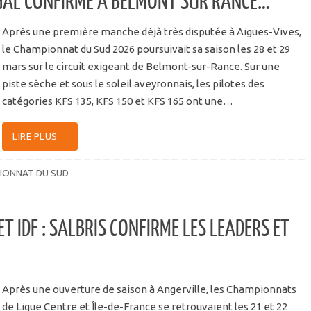
IGAL CONFIRME À BELMONT SUR RANCE…
Après une première manche déjà très disputée à Aigues-Vives,
le Championnat du Sud 2026 poursuivait sa saison les 28 et 29
mars sur le circuit exigeant de Belmont-sur-Rance. Sur une
piste sèche et sous le soleil aveyronnais, les pilotes des
catégories KFS 135, KFS 150 et KFS 165 ont une…
LIRE PLUS
IONNAT DU SUD
 IDF : SALBRIS CONFIRME LES LEADERS ET
Après une ouverture de saison à Angerville, les Championnats
de Ligue Centre et Île-de-France se retrouvaient les 21 et 22