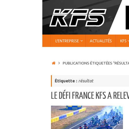
Passer
au
contenu
PASSER
L’ENTREPRISE
ACTUALITÉS
KFS
AU
CONTENU
ACCUEIL
PUBLICATIONS ÉTIQUETÉES "RÉSULT
Étiquette :
résultat
LE DÉFI FRANCE KFS A RELEV